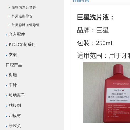
详细介绍
血管内造影导管
巨星洗片液：
外周造影导管
外周静脉血管导管
品牌：巨星
介入配件
包装：250ml
PTCD穿刺系列
适用范围：用于牙
支架
口腔产品
树脂
车针
玻璃离子
粘接剂
印模材
牙胶尖