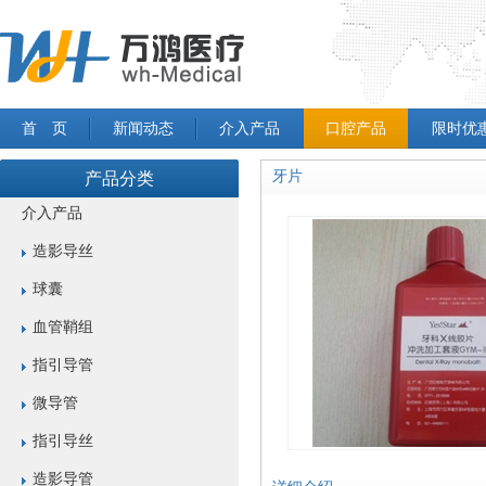
首 页
新闻动态
介入产品
口腔产品
限时优
牙片
产品分类
介入产品
造影导丝
球囊
血管鞘组
指引导管
微导管
指引导丝
造影导管