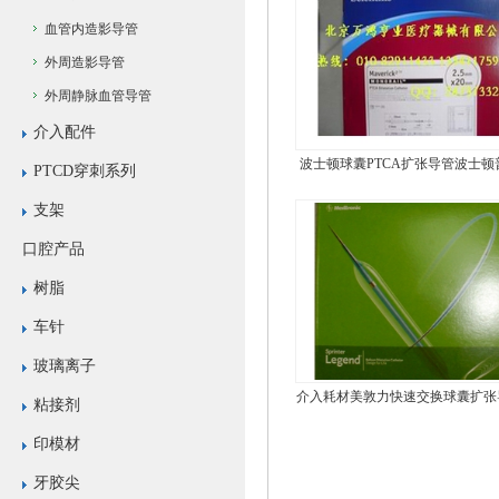
血管内造影导管
外周造影导管
外周静脉血管导管
介入配件
波士顿球囊PTCA扩张导管波士顿
PTCD穿刺系列
囊
支架
口腔产品
树脂
车针
玻璃离子
介入耗材美敦力快速交换球囊扩张
粘接剂
敦力普压球囊
印模材
牙胶尖