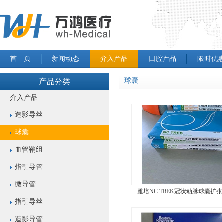
首 页
新闻动态
介入产品
口腔产品
限时优
球囊
产品分类
介入产品
造影导丝
球囊
血管鞘组
指引导管
微导管
雅培NC TREK冠状动脉球囊扩
指引导丝
造影导管